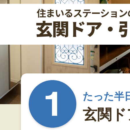
たった半
玄関ド