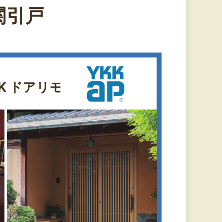
関引戸
KK ドアリモ