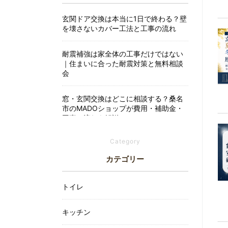
玄関ドア交換は本当に1日で終わる？壁
を壊さないカバー工法と工事の流れ
耐震補強は家全体の工事だけではない
｜住まいに合った耐震対策と無料相談
会
窓・玄関交換はどこに相談する？桑名
市のMADOショップが費用・補助金・
工事の流れを解説
Category
玄関が夏は暑く冬は寒い原因は？断熱
玄関ドアへの交換で変わることを解説
カテゴリー
トイレ
キッチン