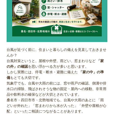
台風が近づく前に、住まいと暮らしの備えを見直しておきませ
んか？
台風対策というと、屋根や外壁、雨どい、窓まわりなど
「家
の外」の確認
を思い浮かべる方が多いと思います。
しかし実際には、停電・断水・避難に備えた
「家の中」の準
備
もとても大切です。
気象庁でも、台風や大雨の前には、窓や雨戸の確認、側溝や排
水口の掃除、飛ばされそうな物の固定・屋内への移動、非常用
品や飲料水の確保などが大切とされています。
桑名市・四日市市・北勢地域でも、台風や大雨のあとに 「雨
どいが外れた」「窓まわりから水が入った」「外壁や屋根が心
配」といったご相談につながることがあります。