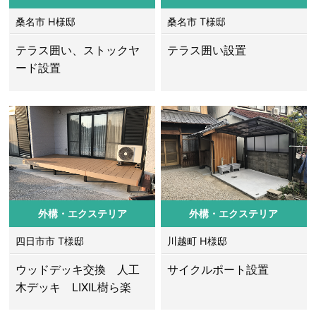
桑名市 H様邸
桑名市 T様邸
テラス囲い、ストックヤ
テラス囲い設置
ード設置
外構・エクステリア
外構・エクステリア
四日市市 T様邸
川越町 H様邸
ウッドデッキ交換 人工
サイクルポート設置
木デッキ LIXIL樹ら楽