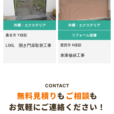
外構・エクステリア
外構・エクステリア
桑名市 Y様邸
リフォーム改修
LIXIL 開き門扉取替工事
愛西市 K様邸
車庫修繕工事