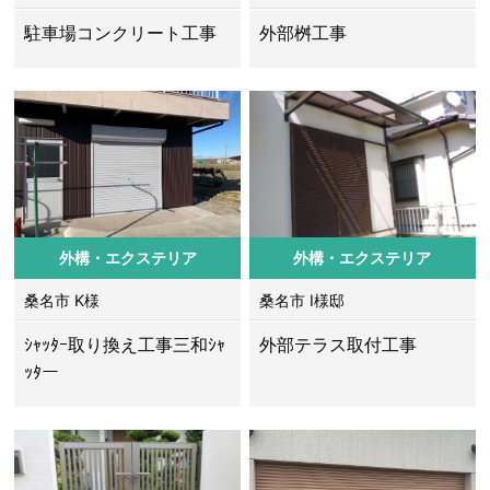
駐車場コンクリート工事
外部桝工事
外構・エクステリア
外構・エクステリア
桑名市 K様
桑名市 I様邸
ｼｬｯﾀｰ取り換え工事三和ｼｬ
外部テラス取付工事
ｯﾀー