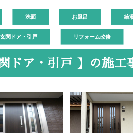
洗面
お風呂
給
玄関ドア・引戸
リフォーム改修
関ドア・引戸 】の
施工