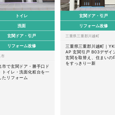
トイレ
玄関ドア・引戸
洗面
リフォーム改修
玄関ドア・引戸
三重県三重郡川越町
リフォーム改修
三重県三重郡川越町｜YK
AP 玄関引戸 B03デザイ
名市
玄関を取替え、住まいの
をすっきり一新
名市で玄関ドア・勝手口ド
・トイレ・洗面化粧台を一
したリフォーム