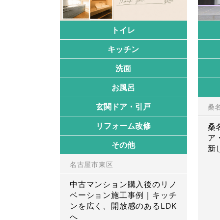
トイレ
キッチン
洗面
お風呂
玄関ドア・引戸
桑
リフォーム改修
桑
ア
その他
新
名古屋市東区
中古マンション購入後のリノ
ベーション施工事例｜キッチ
ンを広く、開放感のあるLDK
へ