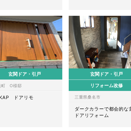
玄関ドア・引戸
玄関ドア・引戸
リフォーム改修
員町 O様邸
KKAP ドアリモ
三重県桑名市
ダークカラーで都会的な
ドアリフォーム