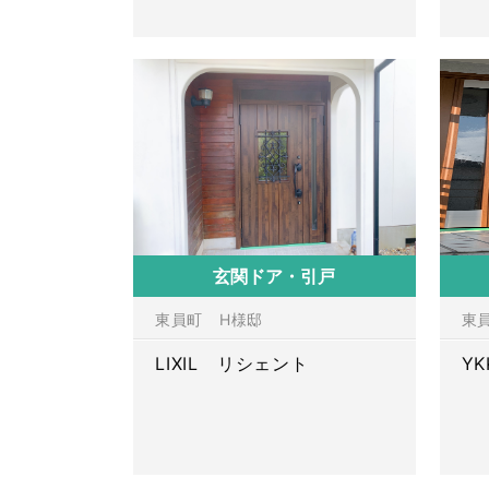
玄関ドア・引戸
東員町 H様邸
東
LIXIL リシェント
Y