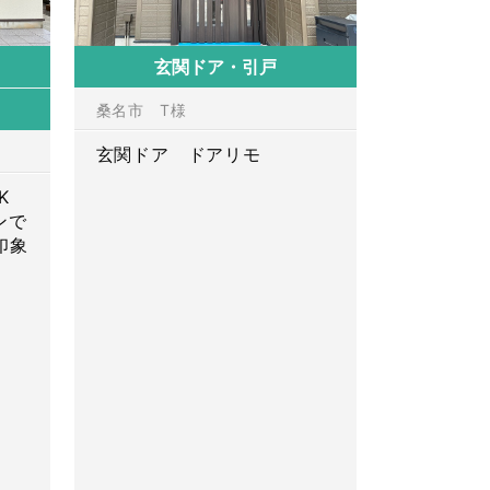
玄関ドア・引戸
桑名市 T様
玄関ドア ドアリモ
K
ンで
印象