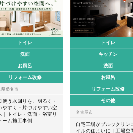
トイレ
トイレ
洗面
キッチン
お風呂
洗面
リフォーム改修
お風呂
リフォーム改修
重県桑名市
その他
日使う水回りを、明るく・
いやすく・片づけやすい空
名古屋市
へ｜トイレ・洗面・浴室リ
ォーム施工事例
自宅工場がブルックリン
イルの住まいに｜工場空