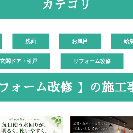
カテゴリ
洗面
お風呂
給
玄関ドア・引戸
リフォーム改修
フォーム改修 】の
施工