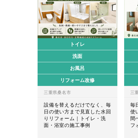
トイレ
洗面
お風呂
リフォーム改修
三重県桑名市
三
設備を替えるだけでなく、毎
毎
日の使い方まで見直した水回
使
りリフォーム｜トイレ・洗
間
面・浴室の施工事例
フ