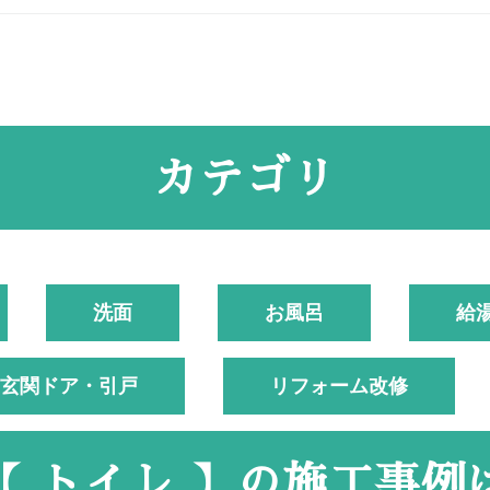
カテゴリ
洗面
お風呂
給
玄関ドア・引戸
リフォーム改修
【 トイレ 】の
施工事例