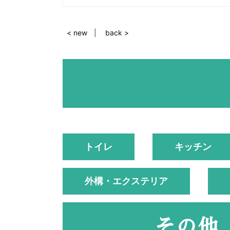
< new
back >
トイレ
キッチン
外構・エクステリア
その他