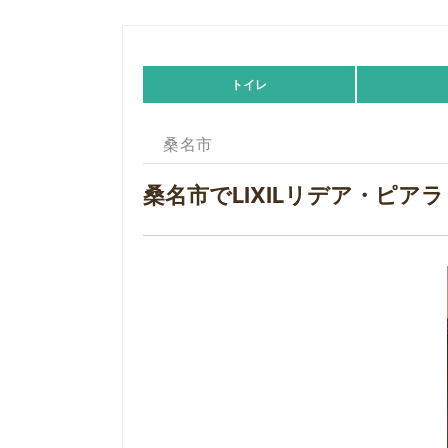
トイレ
桑名市
桑名市でLIXILリデア・ピ