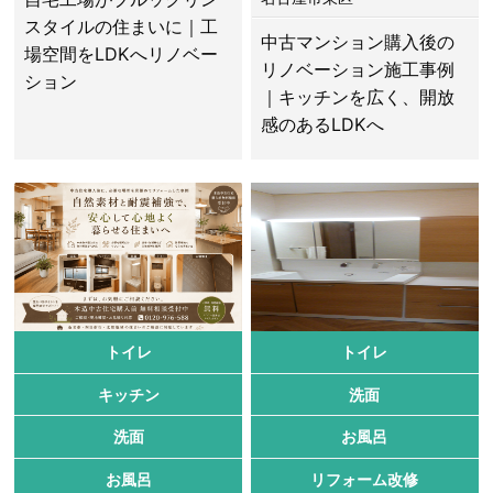
スタイルの住まいに｜工
中古マンション購入後の
場空間をLDKへリノベー
リノベーション施工事例
ション
｜キッチンを広く、開放
感のあるLDKへ
トイレ
トイレ
キッチン
洗面
洗面
お風呂
お風呂
リフォーム改修