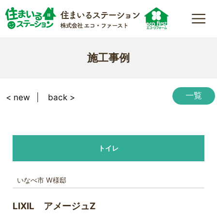
施工事例
一覧
< new
back >
トイレ
いなべ市 W様邸
LIXIL アメージュZ