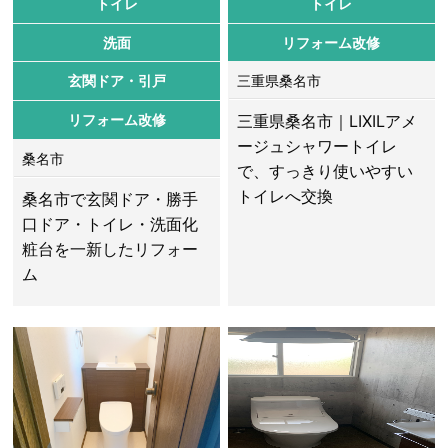
トイレ
トイレ
洗面
リフォーム改修
玄関ドア・引戸
三重県桑名市
リフォーム改修
三重県桑名市｜LIXILアメ
ージュシャワートイレ
桑名市
で、すっきり使いやすい
トイレへ交換
桑名市で玄関ドア・勝手
口ドア・トイレ・洗面化
粧台を一新したリフォー
ム