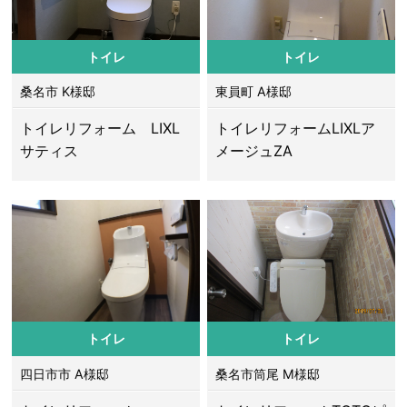
トイレ
トイレ
桑名市 K様邸
東員町 A様邸
トイレリフォーム LIXL
トイレリフォームLIXLア
サティス
メージュZA
トイレ
トイレ
四日市市 A様邸
桑名市筒尾 M様邸