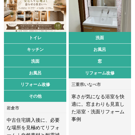
トイレ
洗面
キッチン
お風呂
洗面
窓
お風呂
リフォーム改修
リフォーム改修
三重県いなべ市
その他
寒さが気になる浴室を快
適に。窓まわりも見直し
岩倉市
た浴室・洗面リフォーム
事例
中古住宅購入後に、必要
な場所を見極めてリフォ