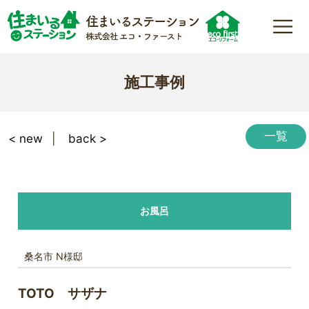
施工事例
一覧
< new
back >
お風呂
桑名市 N様邸
TOTO サザナ