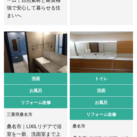
ーム｜自然素材と耐震補
強で安心して暮らせる住
まいへ
洗面
トイレ
お風呂
洗面
リフォーム改修
お風呂
三重県桑名市
リフォーム改修
桑名市｜LIXILリデアで浴
桑名市
室を一新、洗面室まで上