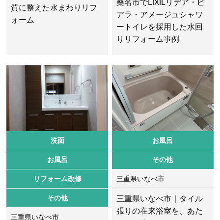
桑名市でLIXILリデア・ピ
質に整えた水まわりリフ
アラ・アメージュシャワ
ォーム
ートイレを採用した水回
りリフォーム事例
洗面
お風呂
お風呂
その他
リフォーム改修
三重県いなべ市
その他
三重県いなべ市｜タイル
張りの在来浴室を、あた
三重県いなべ市