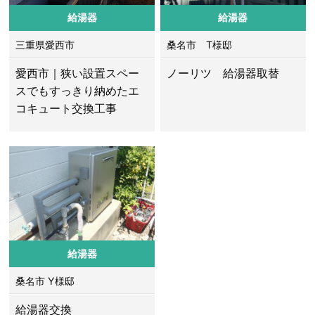
給湯器
給湯器
三重県愛西市
桑名市 T様邸
愛西市｜狭い設置スペー
ノーリツ 給湯器取替
スでもすっきり納めたエ
コキュート交換工事
給湯器
桑名市 Y様邸
給湯器交換